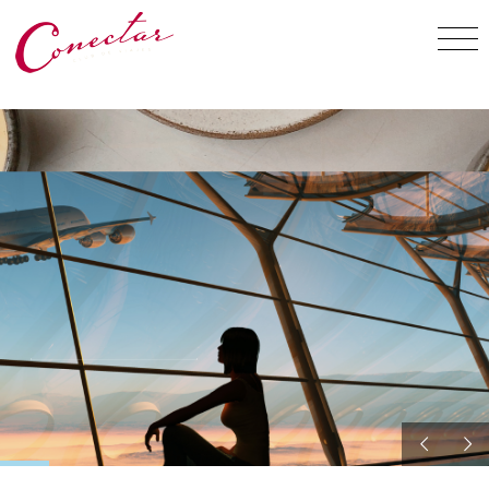
DESTINOS
3 recorridos
increíbles por Afri
LEER MÁS